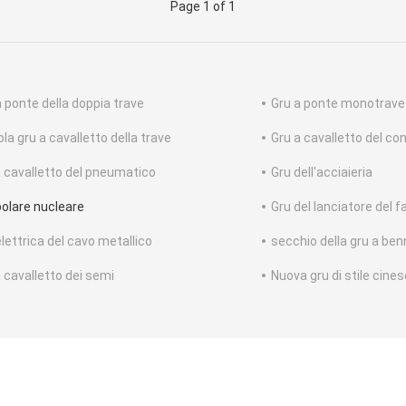
Page 1 of 1
a ponte della doppia trave
Gru a ponte monotrave
la gru a cavalletto della trave
Gru a cavalletto del co
a cavalletto del pneumatico
Gru dell'acciaieria
polare nucleare
Gru del lanciatore del f
elettrica del cavo metallico
secchio della gru a ben
a cavalletto dei semi
Nuova gru di stile cines