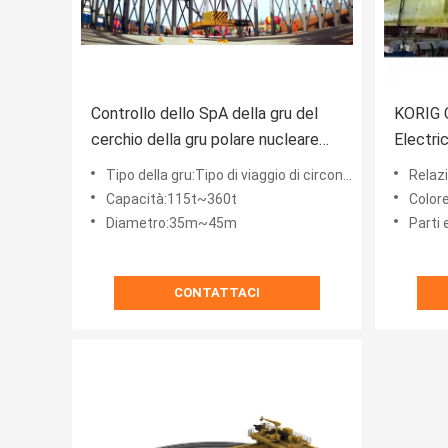
Controllo dello SpA della gru del
KORIG 
cerchio della gru polare nucleare
Electri
sopraelevata della doppia trave
soprael
Tipo della gru:Tipo di viaggio di circonduzione
Relazion
115t~360t
Capacità:115t~360t
Colore
Diametro:35m~45m
Parti 
CONTATTACI