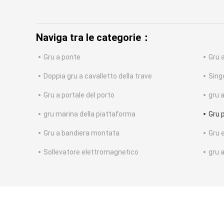
Naviga tra le categorie：
Gru a ponte
Gru 
Doppia gru a cavalletto della trave
Singo
Gru a portale del porto
gru 
gru marina della piattaforma
Gru 
Gru a bandiera montata
Gru 
Sollevatore elettromagnetico
gru 