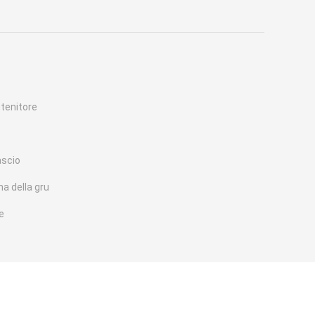
ntenitore
ascio
na della gru
e