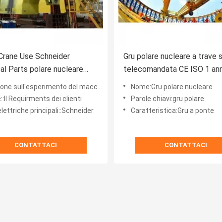
Crane Use Schneider
Gru polare nucleare a trave 
cal Parts polare nucleare
telecomandata CE ISO 1 ann
evato elettrico
garanzia
e sull'esperimento del macchinario::Fornito
Nome:Gru polare nucleare
::Il Requirments dei clienti
Parole chiavi:gru polare
elettriche principali::Schneider
Caratteristica:Gru a ponte
CONTATTACI
CONTATTACI