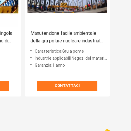
singola
Manutenzione facile ambientale
o di
della gru polare nucleare industriale
di rotazione di 360 gradi
Caratteristica:Gru a ponte
Industrie applicabili:Negozi del materiale da costruzione, officine riparazioni del macchinario
Garanzia:1 anno
CONTATTACI