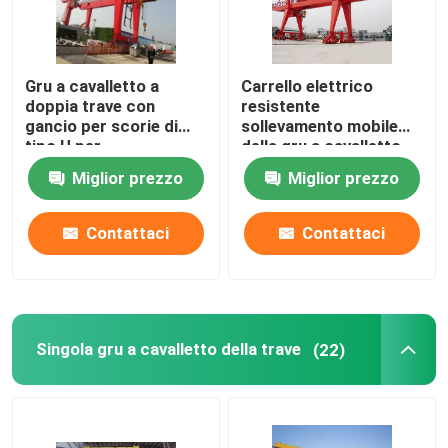
Gru a cavalletto a
Carrello elettrico
doppia trave con
resistente
gancio per scorie di
sollevamento mobile
tipo U per
della gru a cavalletto
metropolitana 75t M6
30M della gru a
Miglior prezzo
Miglior prezzo
all'aperto
cavalletto da 200
tonnellate
Contattaci
Contattaci
Singola gru a cavalletto della trave
(22)