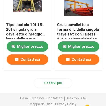
Tipo scatola 10t 15t
Gru a cavalletto a
20t singola gru a
forma di L della singola
cavalletto di viaggio
trave 16t con l'altezza
lunga della gru a
di elevazione elettrica
cavalletto del fascio
della gru 6m 9m
Miglior prezzo
Miglior prezzo
all'aperto
Contattaci
Contattaci
Osservi più
Casa
Circa noi
Contattaci
Desktop Site
Mappa del sito
Privacy Policy