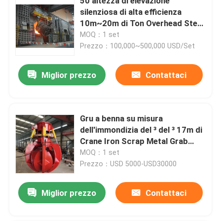
50 altezza di elevazione
silenziosa di alta efficienza
10m~20m di Ton Overhead Steel
Plant Crane
MOQ：1 set
Prezzo：100,000~500,000 USD/Set
Miglior prezzo
Contattaci
Gru a benna su misura
dell'immondizia del ³ del ³ 17m di
Crane Iron Scrap Metal Grab
12m di colore
MOQ：1 set
Prezzo：USD 5000-USD30000
Miglior prezzo
Contattaci