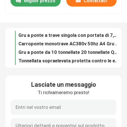
Miglior prezzo
Contattaci
Gru a ponte a trave singola con portata di 7,5-22,5 m 5 tonnellate
Carroponte monotrave AC380v 50hz A4 Gru a ponte sopraelevata da 3 tonnellate
Fatory Tour
Gru a ponte da 10 tonnellate 20 tonnellate Q235B
Tonnellata sopraelevata protetta contro le esplosioni 9m a forma di scatola d'acciaio di Crane Traveling 10 12m che solleva
Controllo di qualità
Carroponte sopraelevato della doppia trave di iso 100 tonnellate gru a ponte da 30 tonnellate anticorrosivo
Portata singola Q235B protetto contro le esplosioni della gru di viaggio della trave singola della portata 7.5m-30m
Contattaci
Dell'interno 0,5 -15 gru a ponte del singolo fascio della gru a ponte di tonnellata 400v 50hz 3phrase
Gru a ponte europea per piccole officine FEM A5 Industrial Eot Crane
Gru di viaggio elettriche 380v 1ton a 20ton della singola trave metallurgica
Gru a ponte
Gru elettrica sopraelevata A3 della gru di 10 Ton Double Beam Eot Crane--A5
Lasciate un messaggio
Gru a ponte telecomandata portata 7.5m- 31.5m della gru da 10 tonnellate EOT
Gru a ponte della doppia trave
Ti richiameremo presto!
gru a ponte della gru del doppio del CE di iso della fine nastro Crane Radio Control di QD di 5ton 10ton 20ton
1000kg Gru a bandiera montata su colonna a pavimento fisso
Gru a ponte monotrave
sollevatore elettromagnetico 220VDC per conduttore di filo di rame per carroponte
Portata da 12m a 30m Una gru a cavalletto con telaio 3 tonnellate
Doppia gru a cavalletto della trave