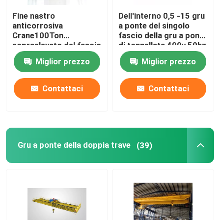
Fine nastro
Dell'interno 0,5 -15 gru
Gru del lanciatore del fascio
anticorrosiva
a ponte del singolo
Crane100Ton
fascio della gru a ponte
sopraelevato del fascio
di tonnellata 400v 50hz
Gru a bandiera montata
di iso doppia tipo di QD
3phrase
Miglior prezzo
Miglior prezzo
di 30 tonnellate
Gru elettrica del cavo metallico
Contattaci
Contattaci
secchio della gru a benna della gru
Gru a ponte della doppia trave
(39)
Sollevatore elettromagnetico
gru a cavalletto dei semi
Nuova gru di stile cinese