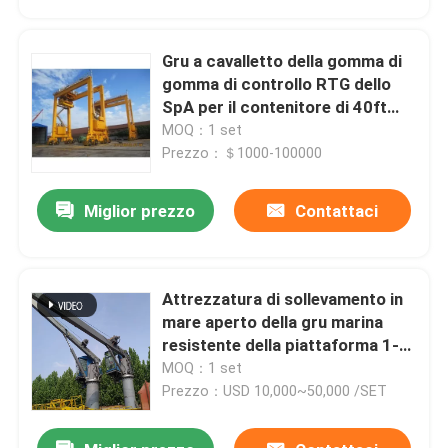
Gru a cavalletto della gomma di
gomma di controllo RTG dello
SpA per il contenitore di 40ft
45ft
MOQ：1 set
Prezzo：＄1000-100000
Miglior prezzo
Contattaci
Attrezzatura di sollevamento in
Casa
mare aperto della gru marina
resistente della piattaforma 1-
35T 30m/Min
MOQ：1 set
Prodotti
Prezzo：USD 10,000~50,000 /SET
Chi siamo