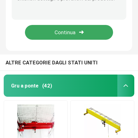
Tipo elettrico della scatola della gru a cavalletto della singola trave dell'officina di iso portata di 3m~35m
Gru a bandiera fissata al muro per impieghi gravosi salvaspazio ISO 12 mesi di garanzia
Singola gru a cavalletto della trave
Sollevamento leggero della gru 18mm 24m della gru a cassone della gru a ponte di 20T 10T per impieghi gravosi
Sollevatore elettrico di viaggio protetto contro le esplosioni della gru del cavo metallico 250kg per il magazzino
Gru a cavalletto del contenitore
Telecomando Q235B Gru a ponte a doppia trave 7,5-35 m di portata
Gru a portale del porto
ALTRE CATEGORIE DAGLI STATI UNITI
gru a cavalletto del pneumatico
Gru a ponte
(42)
Gru dell'acciaieria
gru marina della piattaforma
Gru polare nucleare