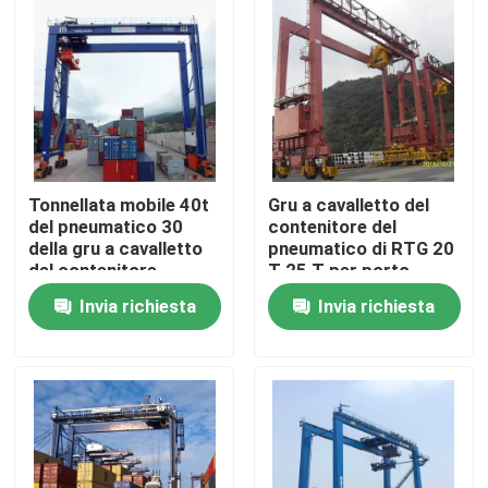
Fatory Tour
Controllo di qualità
Contattaci
Tonnellata mobile 40t
Gru a cavalletto del
del pneumatico 30
contenitore del
della gru a cavalletto
pneumatico di RTG 20
Gru a ponte
del contenitore
T 25 T per porto
elettrico RTG per
Invia richiesta
Invia richiesta
porto
Gru a ponte della doppia trave
Gru a ponte monotrave
Doppia gru a cavalletto della trave