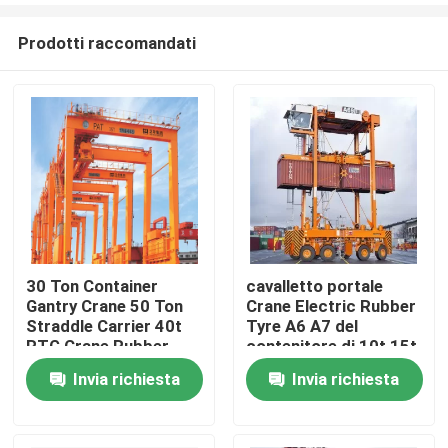
Prodotti raccomandati
30 Ton Container
cavalletto portale
Gantry Crane 50 Ton
Crane Electric Rubber
Casa
Straddle Carrier 40t
Tyre A6 A7 del
RTG Crane Rubber
contenitore di 10t 15t
Tyre
Invia richiesta
Invia richiesta
Prodotti
Chi siamo