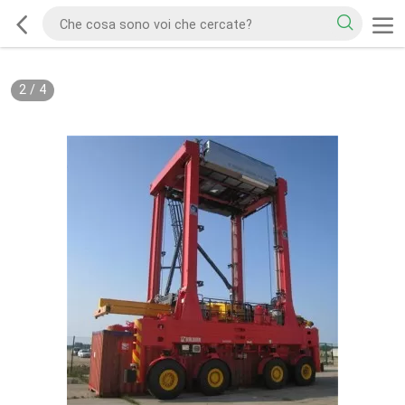
2
/
4