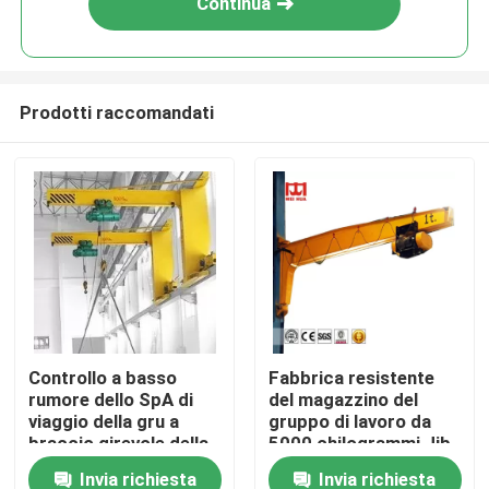
Continua
Prodotti raccomandati
Casa
Controllo a basso
Fabbrica resistente
rumore dello SpA di
del magazzino del
Prodotti
viaggio della gru a
gruppo di lavoro da
braccio girevole della
5000 chilogrammi Jib
parete elettrica della
Crane Pillar Mounted
Invia richiesta
Invia richiesta
Chi siamo
gru 0.25t-15t
Widely Used