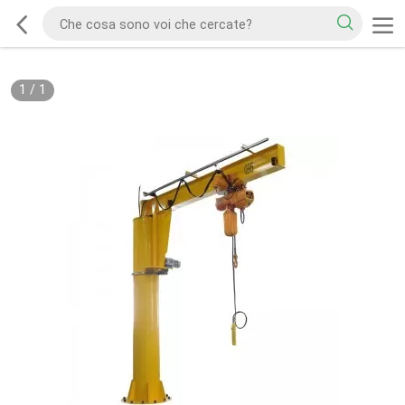
1
/
1