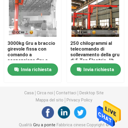
Singola gru a cavalletto della trave
Gru a cavalletto del contenitore
3000kg Gru a braccio
250 chilogrammi al
girevole fissa con
telecomando di
Gru a portale del porto
comando a
sollevamento della gru
sospensione Gru a
di 5 Ton Electric Jib
braccio girevole
Crane Workshop
gru a cavalletto del pneumatico
Invia richiesta
Invia richiesta
autoportante
Gru dell'acciaieria
Casa
Circa noi
Contattaci
Desktop Site
Mappa del sito
Privacy Policy
gru marina della piattaforma
Gru polare nucleare
Qualità
Gru a ponte
Fabbrica cinese.Copyright ©