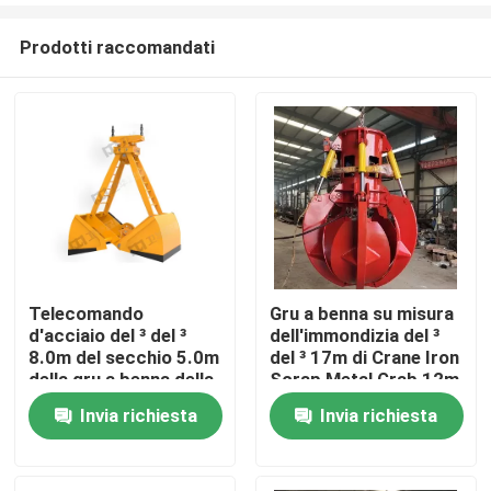
Prodotti raccomandati
Telecomando
Gru a benna su misura
d'acciaio del ³ del ³
dell'immondizia del ³
Casa
8.0m del secchio 5.0m
del ³ 17m di Crane Iron
della gru a benna della
Scrap Metal Grab 12m
copertura superiore
di colore
Invia richiesta
Invia richiesta
Prodotti
del carico in serie
dell'OEM
Chi siamo