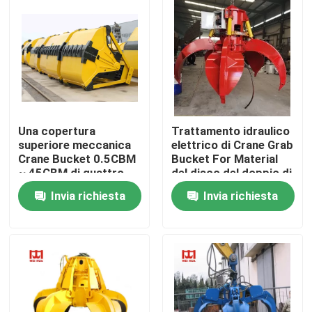
Fatory Tour
Controllo di qualità
Contattaci
Una copertura
Trattamento idraulico
superiore meccanica
elettrico di Crane Grab
Crane Bucket 0.5CBM
Bucket For Material
Gru a ponte
~ 45CBM di quattro
del disco del doppio di
corde ad alta
Mutivable
Invia richiesta
Invia richiesta
resistenza
Gru a ponte della doppia trave
Gru a ponte monotrave
Doppia gru a cavalletto della trave