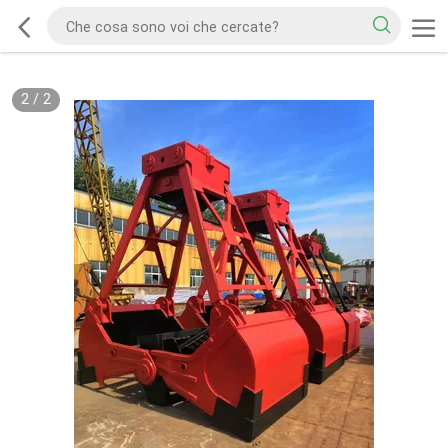
2
/
2