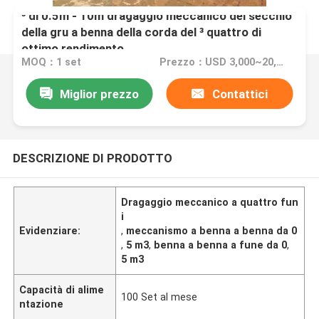
³ di 0.5m - 10m dragaggio meccanico del secchio
della gru a benna della corda del ³ quattro di
ottimo rendimento
MOQ：1 set
Prezzo：USD 3,000~20,000 /SET
Miglior prezzo
Contattici
DESCRIZIONE DI PRODOTTO
Dragaggio meccanico a quattro fun
i
Evidenziare:
,
meccanismo a benna a benna da 0
,
5 m3
,
benna a benna a fune da 0
,
5 m3
Capacità di alime
100 Set al mese
ntazione