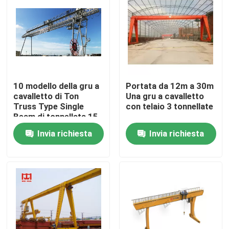
Fatory Tour
Controllo di qualità
10 modello della gru a
Portata da 12m a 30m
Contattaci
cavalletto di Ton
Una gru a cavalletto
Truss Type Single
con telaio 3 tonnellate
Beam di tonnellata 15
Gru a ponte
MH
Invia richiesta
Invia richiesta
Gru a ponte della doppia trave
Gru a ponte monotrave
Doppia gru a cavalletto della trave