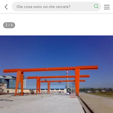
2
/
6