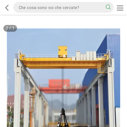
1
/
1