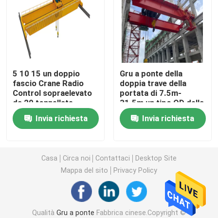
Singola gru a cavalletto della trave
Gru a cavalletto del contenitore
5 10 15 un doppio
Gru a ponte della
fascio Crane Radio
doppia trave della
Gru a portale del porto
Control sopraelevato
portata di 7.5m-
da 20 tonnellate
31.5m un tipo QD della
16/18m che solleva
gru a ponte da 10
gru a cavalletto del pneumatico
Invia richiesta
Invia richiesta
per l'officina
tonnellate
Gru dell'acciaieria
Casa
Circa noi
Contattaci
Desktop Site
Mappa del sito
Privacy Policy
gru marina della piattaforma
Gru polare nucleare
Qualità
Gru a ponte
Fabbrica cinese.Copyright ©