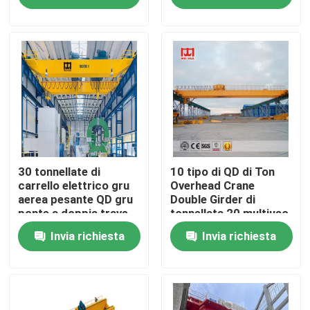
Fatory Tour
Controllo di qualità
Contattaci
Gru a ponte
30 tonnellate di
10 tipo di QD di Ton
carrello elettrico gru
Overhead Crane
aerea pesante QD gru
Double Girder di
ponte a doppia trave
tonnellata 20 multiuso
Gru a ponte della doppia trave
Invia richiesta
Invia richiesta
Gru a ponte monotrave
Doppia gru a cavalletto della trave