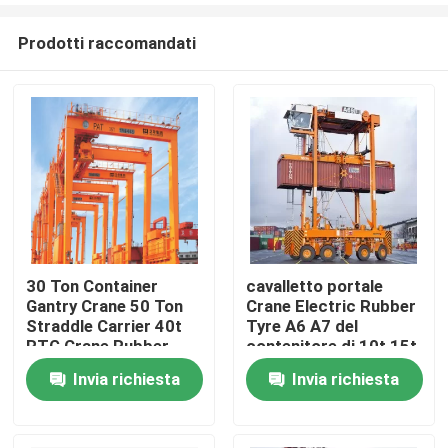
Prodotti raccomandati
30 Ton Container
cavalletto portale
Gantry Crane 50 Ton
Crane Electric Rubber
Casa
Straddle Carrier 40t
Tyre A6 A7 del
RTG Crane Rubber
contenitore di 10t 15t
Tyre
Invia richiesta
Invia richiesta
Prodotti
Chi siamo