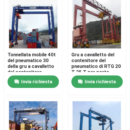
Fatory Tour
Controllo di qualità
Contattaci
Tonnellata mobile 40t
Gru a cavalletto del
del pneumatico 30
contenitore del
della gru a cavalletto
pneumatico di RTG 20
Gru a ponte
del contenitore
T 25 T per porto
elettrico RTG per
Invia richiesta
Invia richiesta
porto
Gru a ponte della doppia trave
Gru a ponte monotrave
Doppia gru a cavalletto della trave