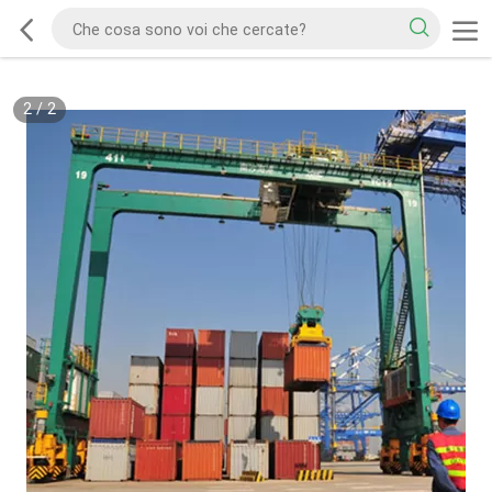
2
/
2